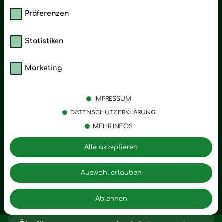
Präferenzen
Statistiken
Marketing
Kategorien
Emotionen
Körperpflege
Stress
IMPRESSUM
Öle
Entspannung
DATENSCHUTZERKLÄRUNG
MEHR INFOS
Vitalstoffe
Trauer
Zubehör
Angst
Alle akzeptieren
Zuhause
Romantik
Motivation
Auswahl erlauben
Innere Leere
Ablehnen
Seelischer Schlag