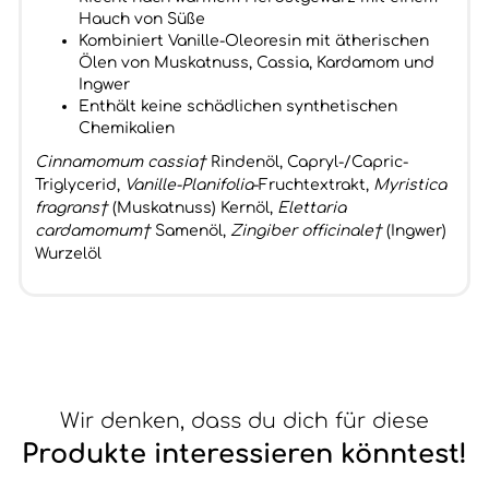
Hauch von Süße
Kombiniert Vanille-Oleoresin mit ätherischen
Ölen von Muskatnuss, Cassia, Kardamom und
Ingwer
Enthält keine schädlichen synthetischen
Chemikalien
Cinnamomum cassia†
Rindenöl, Capryl-/Capric-
Triglycerid,
Vanille-Planifolia
-Fruchtextrakt,
Myristica
fragrans†
(Muskatnuss) Kernöl,
Elettaria
cardamomum†
Samenöl,
Zingiber officinale†
(Ingwer)
Wurzelöl
Wir denken, dass du dich für diese
Produkte interessieren könntest!