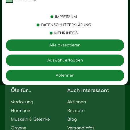
Kategorien
Emotionen
Körperpflege
Stress
IMPRESSUM
Öle
Entspannung
DATENSCHUTZERKLÄRUNG
MEHR INFOS
Vitalstoffe
Trauer
Zubehör
Angst
Alle akzeptieren
Zuhause
Romantik
Motivation
Auswahl erlauben
Innere Leere
Ablehnen
Seelischer Schlag
Öle für...
Auch interessant
Verdauung
Aktionen
Hormone
Rezepte
Muskeln & Gelenke
Blog
Organe
Versandinfos