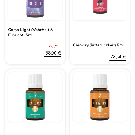
Garys Light (Wahrheit &
Einsicht) 5ml
Chiavlry (Ritterlichkeit) 5ml
76.72
55,00 €
78,14 €