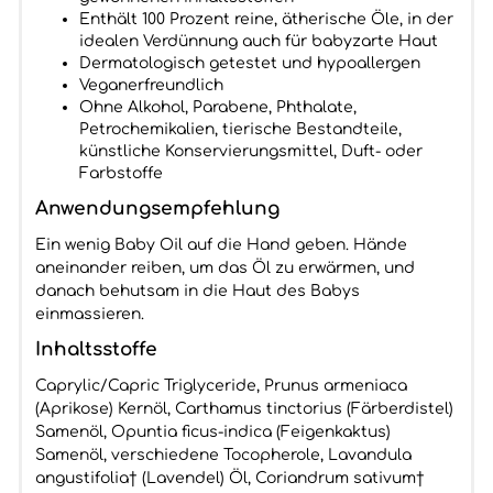
Enthält 100 Prozent reine, ätherische Öle, in der
idealen Verdünnung auch für babyzarte Haut
Dermatologisch getestet und hypoallergen
Veganerfreundlich
Ohne Alkohol, Parabene, Phthalate,
Petrochemikalien, tierische Bestandteile,
künstliche Konservierungsmittel, Duft- oder
Farbstoffe
Anwendungsempfehlung
Ein wenig Baby Oil auf die Hand geben. Hände
aneinander reiben, um das Öl zu erwärmen, und
danach behutsam in die Haut des Babys
einmassieren.
Inhaltsstoffe
Caprylic/Capric Triglyceride, Prunus armeniaca
(Aprikose) Kernöl, Carthamus tinctorius (Färberdistel)
Samenöl, Opuntia ficus-indica (Feigenkaktus)
Samenöl, verschiedene Tocopherole, Lavandula
angustifolia† (Lavendel) Öl, Coriandrum sativum†