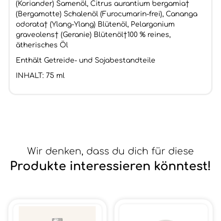
(Koriander) Samenöl, Citrus aurantium bergamia†
(Bergamotte) Schalenöl (Furocumarin-frei), Cananga
odorata† (Ylang-Ylang) Blütenöl, Pelargonium
graveolens† (Geranie) Blütenöl†100 % reines,
ätherisches Öl
Enthält Getreide- und Sojabestandteile
INHALT: 75 ml
Wir denken, dass du dich für diese
Produkte interessieren könntest!