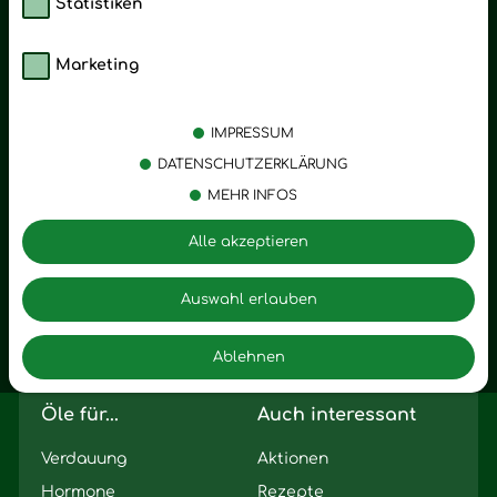
Statistiken
Marketing
Kategorien
Emotionen
Körperpflege
Stress
IMPRESSUM
Öle
Entspannung
DATENSCHUTZERKLÄRUNG
MEHR INFOS
Vitalstoffe
Trauer
Zubehör
Angst
Alle akzeptieren
Zuhause
Romantik
Motivation
Auswahl erlauben
Innere Leere
Ablehnen
Seelischer Schlag
Öle für...
Auch interessant
Verdauung
Aktionen
Hormone
Rezepte