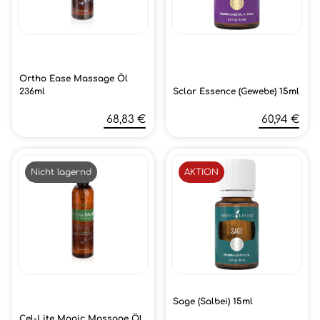
Ortho Ease Massage Öl
236ml
Sclar Essence (Gewebe) 15ml
68,83 €
60,94 €
Nicht lagernd
AKTION
Sage (Salbei) 15ml
Cel-Lite Magic Massage Öl