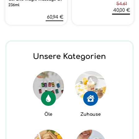
54.61
236ml
40,00 €
60,94 €
Unsere Kategorien
Öle
Zuhause