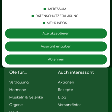
Körperpflege
Stress
IMPRESSUM
Öle
Entspannung
DATENSCHUTZERKLÄRUNG
MEHR INFOS
Vitalstoffe
Trauer
Zubehör
Angst
Alle akzeptieren
Zuhause
Romantik
Motivation
Auswahl erlauben
Innere Leere
Ablehnen
Seelischer Schlag
Öle für...
Auch interessant
Verdauung
Aktionen
Hormone
Rezepte
Muskeln & Gelenke
Blog
Organe
Versandinfos