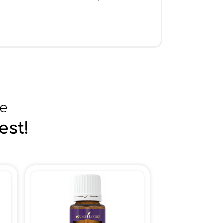
se
est!