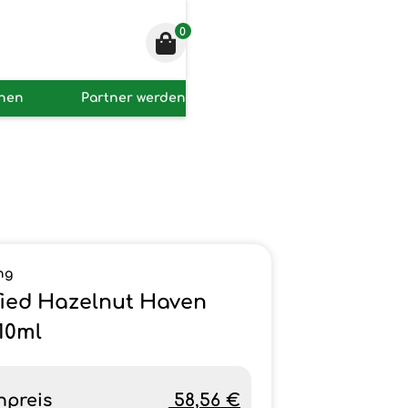
0
onen
Partner werden
ng
fied Hazelnut Haven
 10ml
npreis
58,56 €