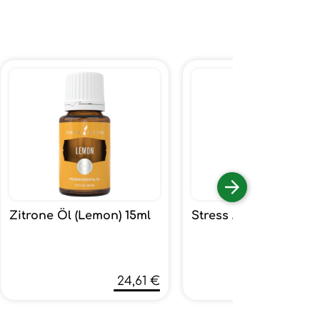
Zitrone Öl (Lemon) 15ml
Stress Away 15ml
24,61 €
60,