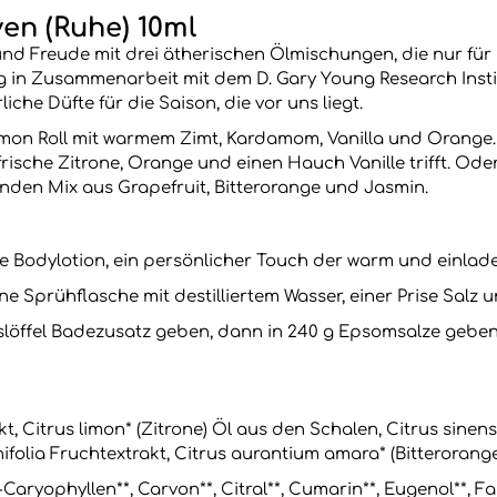
en (Ruhe) 10ml
nd Freude mit drei ätherischen Ölmischungen, die nur für 
 in Zusammenarbeit mit dem D. Gary Young Research Institu
liche Düfte für die Saison, die vor uns liegt.
amon Roll mit warmem Zimt, Kardamom, Vanilla und Orange
rische Zitrone, Orange und einen Hauch Vanille trifft. Od
lnden Mix aus Grapefruit, Bitterorange und Jasmin.
e Bodylotion, ein persönlicher Touch der warm und einlade
 Sprühflasche mit destilliertem Wasser, einer Prise Salz und
sslöffel Badezusatz geben, dann in 240 g Epsomsalze gebe
t, Citrus limon* (Zitrone) Öl aus den Schalen, Citrus sinen
anifolia Fruchtextrakt, Citrus aurantium amara* (Bitterorang
aryophyllen**, Carvon**, Citral**, Cumarin**, Eugenol**, Far