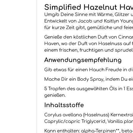
Simplified Hazelnut Hav
Umgib Deine Sinne mit Wärme, Glitzer u
Entwickelt von Jacob und Kaitlyn Young
für kurze Zeit gibt, gemütliche und feier
Genieße den köstlichen Duft von Cinn
Haven, wo der Duft von Haselnuss auf f
einem frischen, fruchtigen und sprude
Anwendungsempfehlung
Gib etwas für einen Hauch Freude in di
Mache Dir ein Body Spray, indem Du eine
5 Tropfen des ausgewählten Öls in 1 E
genießen.
Inhaltsstoffe
Corylus avellana (Haselnuss) Kernextrak
Caprylic/capric Triglycerid, Vanilla pl
Kann enthalten: alpha-Terpinen**, beta-C