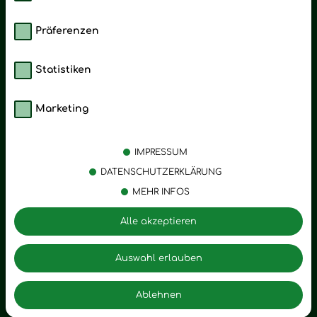
Präferenzen
Statistiken
Marketing
Kategorien
Emotionen
Körperpflege
Stress
IMPRESSUM
Öle
Entspannung
DATENSCHUTZERKLÄRUNG
MEHR INFOS
Vitalstoffe
Trauer
Zubehör
Angst
Alle akzeptieren
Zuhause
Romantik
Motivation
Auswahl erlauben
Innere Leere
Ablehnen
Seelischer Schlag