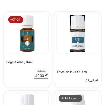
AKTION
Sage (Salbei) 15ml
54.61
Thymian Plus Öl 5ml
40,00 €
25,45 €
Nicht lagernd