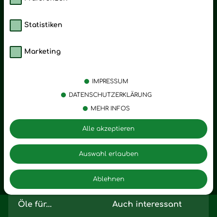
Statistiken
Marketing
Kategorien
Emotionen
Körperpflege
Stress
IMPRESSUM
Öle
Entspannung
DATENSCHUTZERKLÄRUNG
MEHR INFOS
Vitalstoffe
Trauer
Zubehör
Angst
Alle akzeptieren
Zuhause
Romantik
Motivation
Auswahl erlauben
Innere Leere
Ablehnen
Seelischer Schlag
Öle für...
Auch interessant