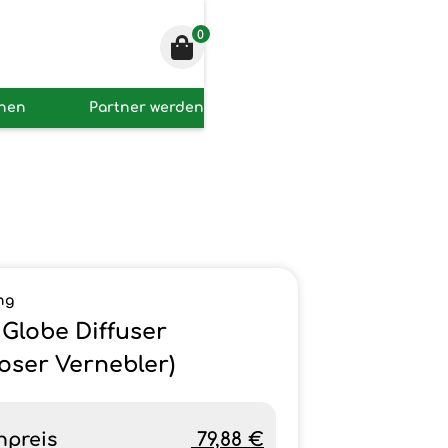
0
onen
Partner werden
ng
Globe Diffuser
loser Vernebler)
npreis
79,88 €