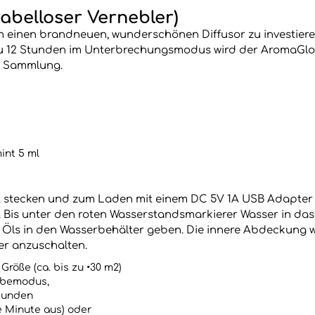
abelloser Vernebler)
um in einen brandneuen, wunderschönen Diffusor zu investier
is zu 12 Stunden im Unterbrechungsmodus wird der AromaGlo
ng Sammlung.
int 5 ml
t stecken und zum Laden mit einem DC 5V 1A USB Adapter 
Bis unter den roten Wasserstandsmarkierer Wasser in das W
Öls in den Wasserbehälter geben. Die innere Abdeckung w
er anzuschalten.
röße (ca. bis zu •30 m2)
abemodus,
Stunden
e Minute aus) oder