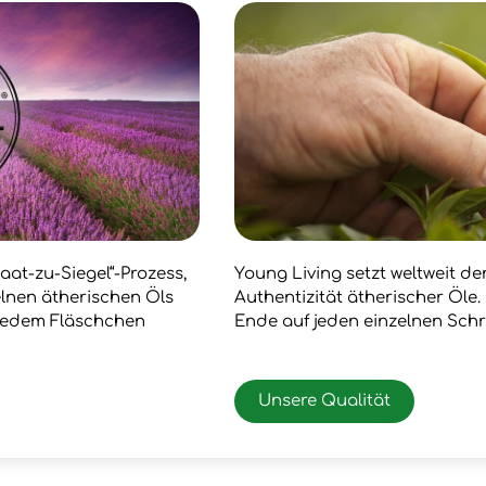
aat-zu-Siegel“-Prozess,
Young Living setzt weltweit d
zelnen ätherischen Öls
Authentizität ätherischer Öle
 jedem Fläschchen
Ende auf jeden einzelnen Schr
Unsere Qualität