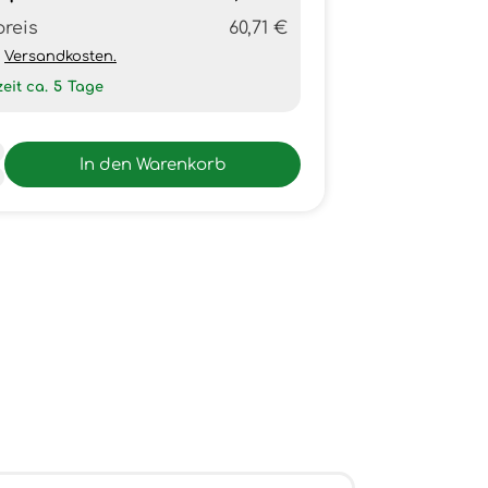
preis
60,71 €
h
Versandkosten.
zeit ca.
5
Tage