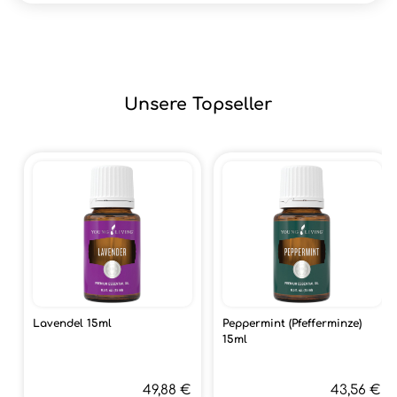
Unsere Topseller
Lavendel 15ml
Peppermint (Pfefferminze)
15ml
49,88 €
43,56 €