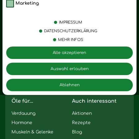
Marketing
Kategorien
Emotionen
Körperpflege
Stress
IMPRESSUM
Öle
Entspannung
DATENSCHUTZERKLÄRUNG
MEHR INFOS
Vitalstoffe
Trauer
Zubehör
Angst
Alle akzeptieren
Zuhause
Romantik
Motivation
Auswahl erlauben
Innere Leere
Ablehnen
Seelischer Schlag
Öle für...
Auch interessant
Verdauung
Aktionen
Hormone
Rezepte
Muskeln & Gelenke
Blog