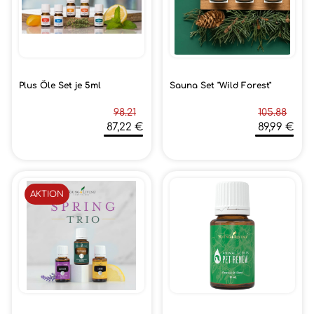
Plus Öle Set je 5ml
Sauna Set "Wild Forest"
98.21
105.88
87,22 €
89,99 €
AKTION