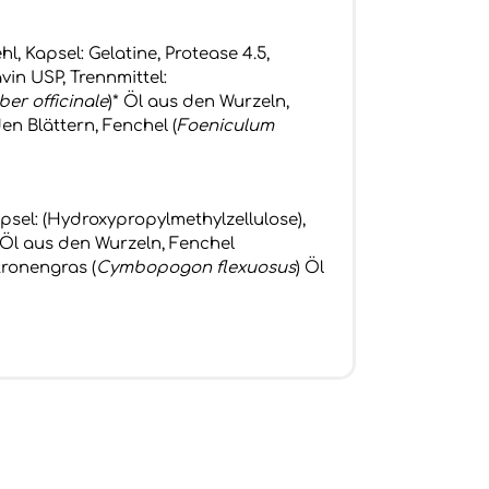
, Kapsel: Gelatine, Protease 4.5,
vin USP, Trennmittel:
ber ofﬁcinale
)* Öl aus den Wurzeln,
den Blättern, Fenchel (
Foeniculum
psel: (Hydroxypropylmethylzellulose),
 Öl aus den Wurzeln, Fenchel
tronengras (
Cymbopogon flexuosus
) Öl