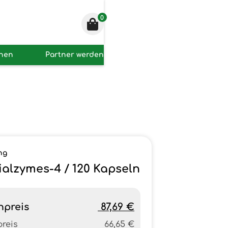
0
onen
Partner werden
ng
ialzymes-4 / 120 Kapseln
npreis
87,69 €
preis
66,65 €