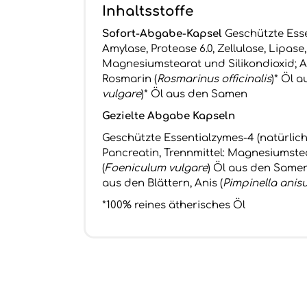
Inhaltsstoffe
Sofort-Abgabe-Kapsel
Geschützte Essen
Amylase, Protease 6.0, Zellulase, Lipase
Magnesiumstearat und Silikondioxid; An
Rosmarin (
Rosmarinus ofﬁcinalis
)* Öl a
vulgare
)* Öl aus den Samen
Gezielte Abgabe Kapseln
Geschützte Essentialzymes-4 (natürlich)
Pancreatin, Trennmittel: Magnesiumstear
(
Foeniculum vulgare
) Öl aus den Samen
aus den Blättern, Anis (
Pimpinella anis
*100% reines ätherisches Öl