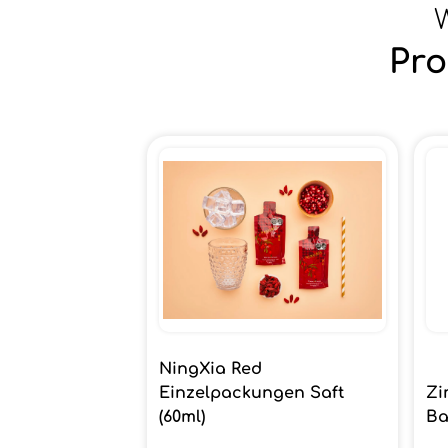
W
Pro
NingXia Red
Einzelpackungen Saft
Zi
(60ml)
Ba