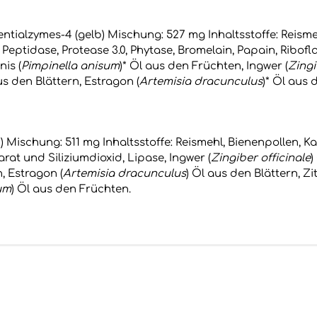
tialzymes-4 (gelb) Mischung: 527 mg Inhaltsstoffe: Reismehl
, Peptidase, Protease 3.0, Phytase, Bromelain, Papain, Ribofla
is (
Pimpinella anisum
)* Öl aus den Früchten, Ingwer (
Zingi
us den Blättern, Estragon (
Artemisia dracunculus
)* Öl aus 
 Mischung: 511 mg Inhaltsstoffe: Reismehl, Bienenpollen, Ka
at und Siliziumdioxid, Lipase, Ingwer (
Zingiber officinale
)
, Estragon (
Artemisia dracunculus
) Öl aus den Blättern, Zi
um
) Öl aus den Früchten.