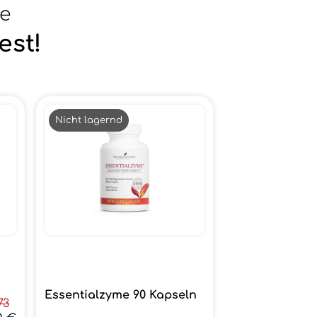
se
est!
Nicht lagernd
Essentialzyme 90 Kapseln
73