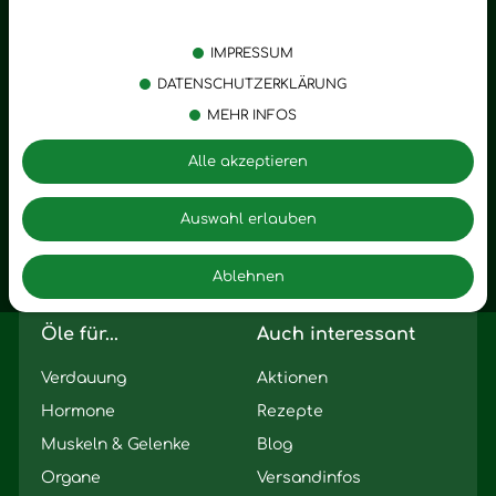
Kategorien
Emotionen
Körperpflege
Stress
IMPRESSUM
Öle
Entspannung
DATENSCHUTZERKLÄRUNG
MEHR INFOS
Vitalstoffe
Trauer
Zubehör
Angst
Alle akzeptieren
Zuhause
Romantik
Motivation
Auswahl erlauben
Innere Leere
Ablehnen
Seelischer Schlag
Öle für...
Auch interessant
Verdauung
Aktionen
Hormone
Rezepte
Muskeln & Gelenke
Blog
Organe
Versandinfos