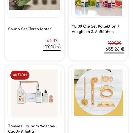
YL 30 Öle Set Kollektion /
Sauna Set "Terra Mater"
Ausgleich & Aufblühen
66.49
1000.00
49,48 €
655,26 €
AKTION
Thieves Laundry Wäsche-
Caddy 9 Teilig