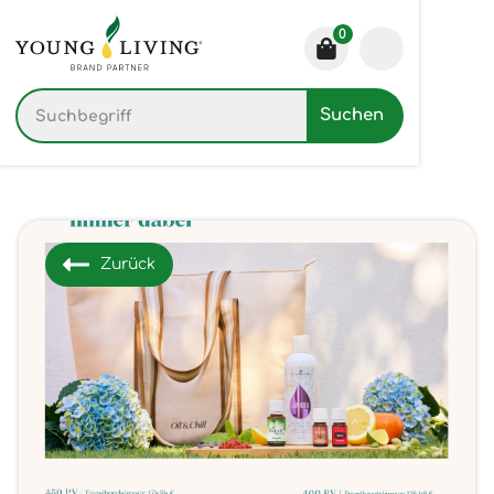
0
Zurück