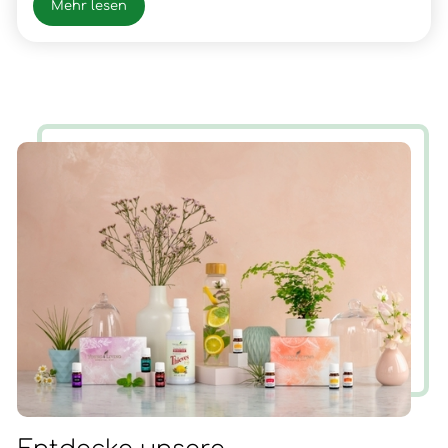
meines Vaters, Fleischer, wo ich dann auch die
Mehr lesen
Gesellen- und Meister Prüfung positiv absolvierte.
Nach vielen beruflichen Erfolgen und Erfahrungen
hatte ich im Frühjahr 2003 einen Snowboardunfall mit
der folge Querschnittlähmung/Rollstuhl, der mir
neue Chancen und Erfahrungen für mein Leben
brachte. Nun ist die Zeit gekommen, wieder AUF ZU
STEHEN.