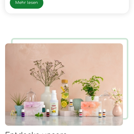
meines Vaters, Fleischer, wo ich dann auch die
Mehr lesen
Gesellen- und Meister Prüfung positiv absolvierte.
Nach vielen beruflichen Erfolgen und Erfahrungen
hatte ich im Frühjahr 2003 einen Snowboardunfall mit
der folge Querschnittlähmung/Rollstuhl, der mir
neue Chancen und Erfahrungen für mein Leben
brachte. Nun ist die Zeit gekommen, wieder AUF ZU
STEHEN.