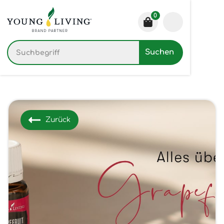
0
Zurück