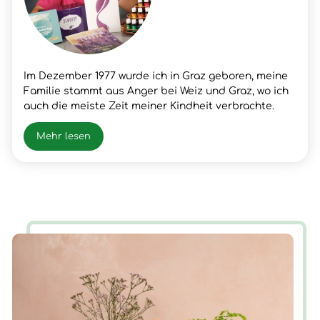
Im Dezember 1977 wurde ich in Graz geboren, meine
Familie stammt aus Anger bei Weiz und Graz, wo ich
auch die meiste Zeit meiner Kindheit verbrachte.
Nach meinem Schulabschluss lernte ich den Beruf
meines Vaters, Fleischer, wo ich dann auch die
Mehr lesen
Gesellen- und Meister Prüfung positiv absolvierte.
Nach vielen beruflichen Erfolgen und Erfahrungen
hatte ich im Frühjahr 2003 einen Snowboardunfall mit
der folge Querschnittlähmung/Rollstuhl, der mir
neue Chancen und Erfahrungen für mein Leben
brachte. Nun ist die Zeit gekommen, wieder AUF ZU
STEHEN.