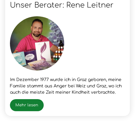
Unser Berater: Rene Leitner
Im Dezember 1977 wurde ich in Graz geboren, meine
Familie stammt aus Anger bei Weiz und Graz, wo ich
auch die meiste Zeit meiner Kindheit verbrachte.
Nach meinem Schulabschluss lernte ich den Beruf
meines Vaters, Fleischer, wo ich dann auch die
Mehr lesen
Gesellen- und Meister Prüfung positiv absolvierte.
Nach vielen beruflichen Erfolgen und Erfahrungen
hatte ich im Frühjahr 2003 einen Snowboardunfall mit
der folge Querschnittlähmung/Rollstuhl, der mir