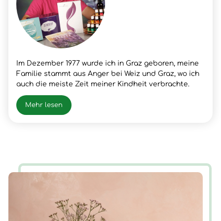
Im Dezember 1977 wurde ich in Graz geboren, meine
Familie stammt aus Anger bei Weiz und Graz, wo ich
auch die meiste Zeit meiner Kindheit verbrachte.
Nach meinem Schulabschluss lernte ich den Beruf
meines Vaters, Fleischer, wo ich dann auch die
Mehr lesen
Gesellen- und Meister Prüfung positiv absolvierte.
Nach vielen beruflichen Erfolgen und Erfahrungen
hatte ich im Frühjahr 2003 einen Snowboardunfall mit
der folge Querschnittlähmung/Rollstuhl, der mir
neue Chancen und Erfahrungen für mein Leben
brachte. Nun ist die Zeit gekommen, wieder AUF ZU
STEHEN.