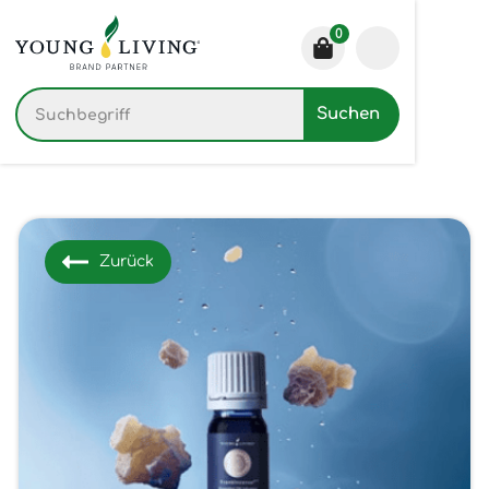
0
Zurück