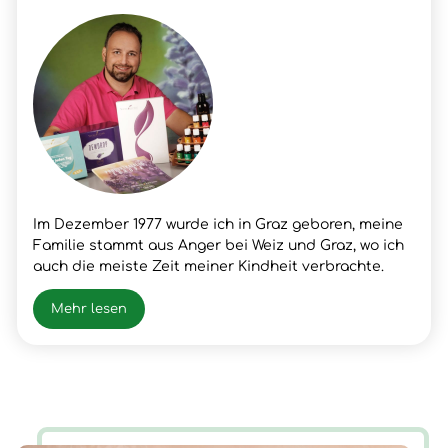
Im Dezember 1977 wurde ich in Graz geboren, meine
Familie stammt aus Anger bei Weiz und Graz, wo ich
auch die meiste Zeit meiner Kindheit verbrachte.
Nach meinem Schulabschluss lernte ich den Beruf
meines Vaters, Fleischer, wo ich dann auch die
Mehr lesen
Gesellen- und Meister Prüfung positiv absolvierte.
Nach vielen beruflichen Erfolgen und Erfahrungen
hatte ich im Frühjahr 2003 einen Snowboardunfall mit
der folge Querschnittlähmung/Rollstuhl, der mir
neue Chancen und Erfahrungen für mein Leben
brachte. Nun ist die Zeit gekommen, wieder AUF ZU