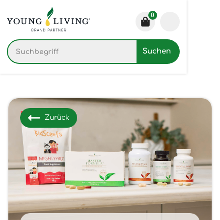
0
Zurück