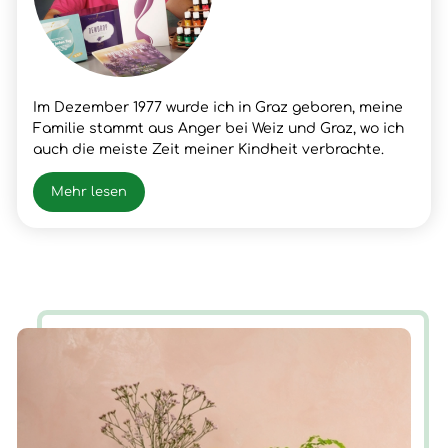
Im Dezember 1977 wurde ich in Graz geboren, meine
Familie stammt aus Anger bei Weiz und Graz, wo ich
auch die meiste Zeit meiner Kindheit verbrachte.
Nach meinem Schulabschluss lernte ich den Beruf
meines Vaters, Fleischer, wo ich dann auch die
Mehr lesen
Gesellen- und Meister Prüfung positiv absolvierte.
Nach vielen beruflichen Erfolgen und Erfahrungen
hatte ich im Frühjahr 2003 einen Snowboardunfall mit
der folge Querschnittlähmung/Rollstuhl, der mir
neue Chancen und Erfahrungen für mein Leben
brachte. Nun ist die Zeit gekommen, wieder AUF ZU
STEHEN.