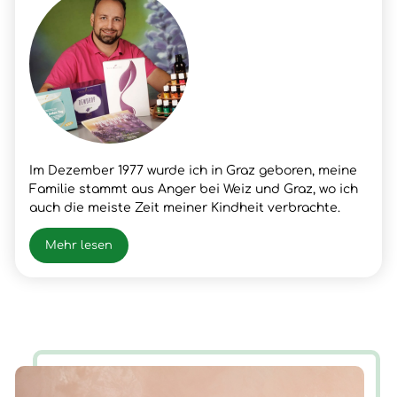
Im Dezember 1977 wurde ich in Graz geboren, meine
Familie stammt aus Anger bei Weiz und Graz, wo ich
auch die meiste Zeit meiner Kindheit verbrachte.
Nach meinem Schulabschluss lernte ich den Beruf
meines Vaters, Fleischer, wo ich dann auch die
Mehr lesen
Gesellen- und Meister Prüfung positiv absolvierte.
Nach vielen beruflichen Erfolgen und Erfahrungen
hatte ich im Frühjahr 2003 einen Snowboardunfall mit
der folge Querschnittlähmung/Rollstuhl, der mir
neue Chancen und Erfahrungen für mein Leben
brachte. Nun ist die Zeit gekommen, wieder AUF ZU
STEHEN.