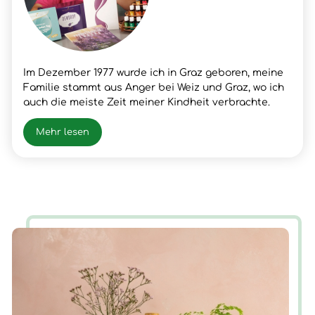
Im Dezember 1977 wurde ich in Graz geboren, meine
Familie stammt aus Anger bei Weiz und Graz, wo ich
auch die meiste Zeit meiner Kindheit verbrachte.
Nach meinem Schulabschluss lernte ich den Beruf
meines Vaters, Fleischer, wo ich dann auch die
Mehr lesen
Gesellen- und Meister Prüfung positiv absolvierte.
Nach vielen beruflichen Erfolgen und Erfahrungen
hatte ich im Frühjahr 2003 einen Snowboardunfall mit
der folge Querschnittlähmung/Rollstuhl, der mir
neue Chancen und Erfahrungen für mein Leben
brachte. Nun ist die Zeit gekommen, wieder AUF ZU
STEHEN.