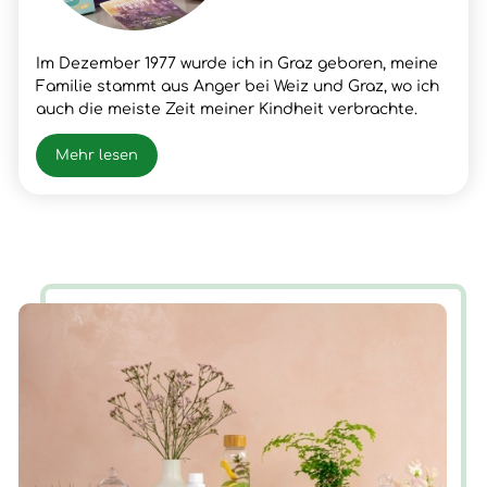
Im Dezember 1977 wurde ich in Graz geboren, meine
Familie stammt aus Anger bei Weiz und Graz, wo ich
auch die meiste Zeit meiner Kindheit verbrachte.
Nach meinem Schulabschluss lernte ich den Beruf
meines Vaters, Fleischer, wo ich dann auch die
Mehr lesen
Gesellen- und Meister Prüfung positiv absolvierte.
Nach vielen beruflichen Erfolgen und Erfahrungen
hatte ich im Frühjahr 2003 einen Snowboardunfall mit
der folge Querschnittlähmung/Rollstuhl, der mir
neue Chancen und Erfahrungen für mein Leben
brachte. Nun ist die Zeit gekommen, wieder AUF ZU
STEHEN.