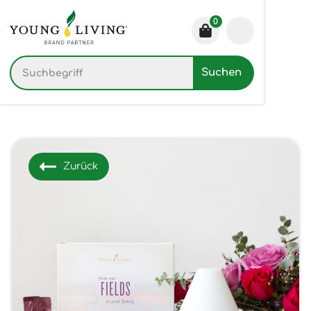
0
Zurück