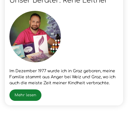
Unser Berater: Rene Leitner
Im Dezember 1977 wurde ich in Graz geboren, meine
Familie stammt aus Anger bei Weiz und Graz, wo ich
auch die meiste Zeit meiner Kindheit verbrachte.
Nach meinem Schulabschluss lernte ich den Beruf
meines Vaters, Fleischer, wo ich dann auch die
Mehr lesen
Gesellen- und Meister Prüfung positiv absolvierte.
Nach vielen beruflichen Erfolgen und Erfahrungen
hatte ich im Frühjahr 2003 einen Snowboardunfall mit
der folge Querschnittlähmung/Rollstuhl, der mir
neue Chancen und Erfahrungen für mein Leben