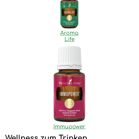
Aroma
Life
Immupower
Wellness zum Trinken