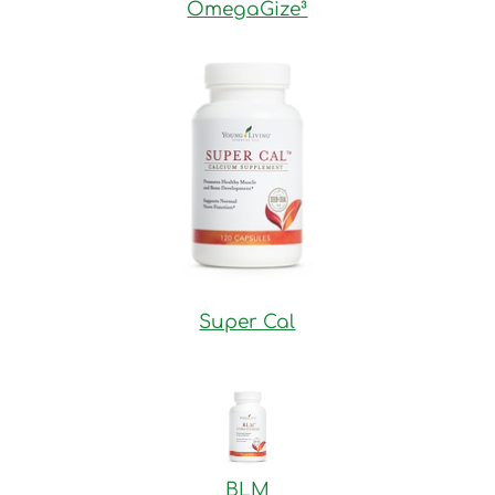
OmegaGize³
Super Cal
BLM